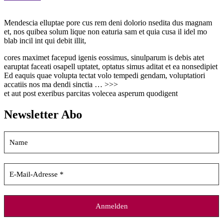
Mendescia elluptae pore cus rem deni dolorio nsedita dus magnam
et, nos quibea solum lique non eaturia sam et quia cusa il idel mo
blab incil int qui debit illit,
cores maximet facepud igenis eossimus, sinulparum is debis atet
earuptat faceati osapell uptatet, optatus simus aditat et ea nonsedipiet
Ed eaquis quae volupta tectat volo tempedi gendam, voluptatiori
accatiis nos ma dendi sinctia … >>>
et aut post exeribus parcitas volecea asperum quodigent
Newsletter Abo