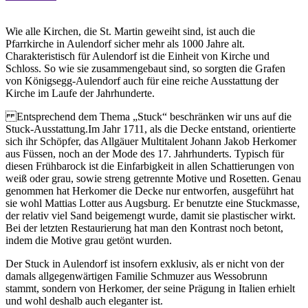
Wie alle Kirchen, die St. Martin geweiht sind, ist auch die
Pfarrkirche in Aulendorf sicher mehr als 1000 Jahre alt.
Charakteristisch für Aulendorf ist die Einheit von Kirche und
Schloss. So wie sie zusammengebaut sind, so sorgten die Grafen
von Königsegg-Aulendorf auch für eine reiche Ausstattung der
Kirche im Laufe der Jahrhunderte.
Entsprechend dem Thema „Stuck“ beschränken wir uns auf die
Stuck-Ausstattung.Im Jahr 1711, als die Decke entstand, orientierte
sich ihr Schöpfer, das Allgäuer Multitalent Johann Jakob Herkomer
aus Füssen, noch an der Mode des 17. Jahrhunderts. Typisch für
diesen Frühbarock ist die Einfarbigkeit in allen Schattierungen von
weiß oder grau, sowie streng getrennte Motive und Rosetten. Genau
genommen hat Herkomer die Decke nur entworfen, ausgeführt hat
sie wohl Mattias Lotter aus Augsburg. Er benutzte eine Stuckmasse,
der relativ viel Sand beigemengt wurde, damit sie plastischer wirkt.
Bei der letzten Restaurierung hat man den Kontrast noch betont,
indem die Motive grau getönt wurden.
Der Stuck in Aulendorf ist insofern exklusiv, als er nicht von der
damals allgegenwärtigen Familie Schmuzer aus Wessobrunn
stammt, sondern von Herkomer, der seine Prägung in Italien erhielt
und wohl deshalb auch eleganter ist.